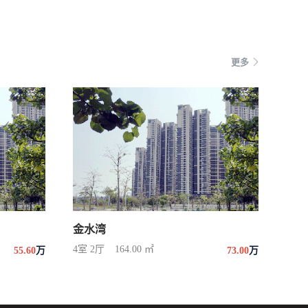
更多
金水湾
4室 2厅
164.00 ㎡
55.60
万
73.00
万