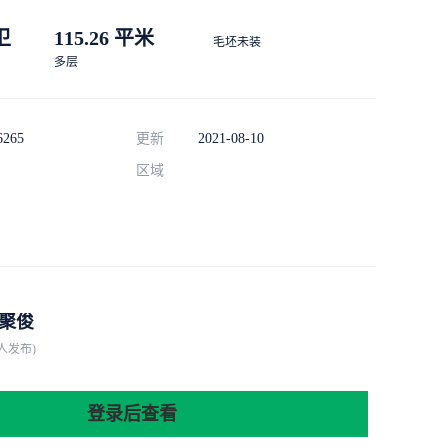
 卫
115.26 平米
毛坯未装
多层
6265
更新
2021-08-10
区域
聚俊
人发布)
登录后查看