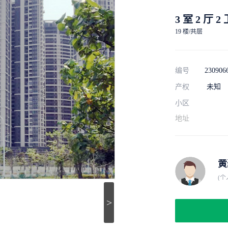
3 室 2 厅 2
19 楼/共层
编号
230906
产权
未知
小区
地址
黄
(个
>