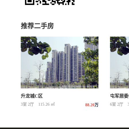
推荐二手房
升龙城C区
屯军居委
3室 2厅
115.26 ㎡
6室 2厅
88.20
万