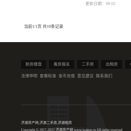
更新日期：08-02
当前1/1页 共10条记录
新房楼盘
看房报名
二手房
出租房
法律申明
套餐标准
金币充值
意见建议
联系我们
济源房产网,济源二手房,济源租房
Copyright © 2017-2022 济源房产网 www.waitou.cn All rights reserved.