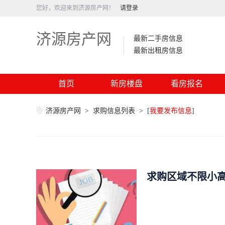
您好，欢迎来到济源房产网！
请登录
济源房产网
最新二手房信息
最新出租房信息
首页
新房楼盘
看房报名
济源房产网
>
求购信息列表
>
[
我要发布信息
]
求购区域不限小