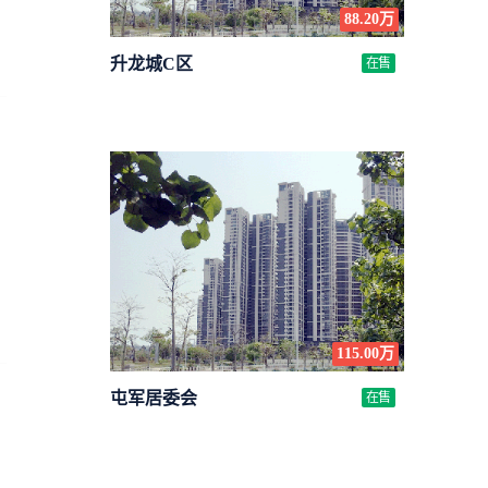
88.20万
升龙城C区
在售
115.00万
屯军居委会
在售